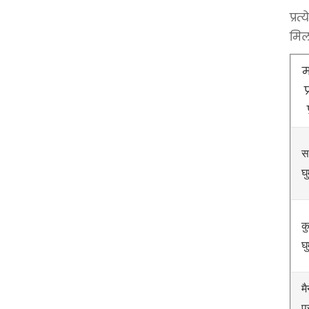
प्र
मिल
प
स
घ
क
घ
म
प्