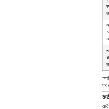
स
ल
अर
स
ल
ह
ऑ
ल
"सर
पर स
खर
यदि