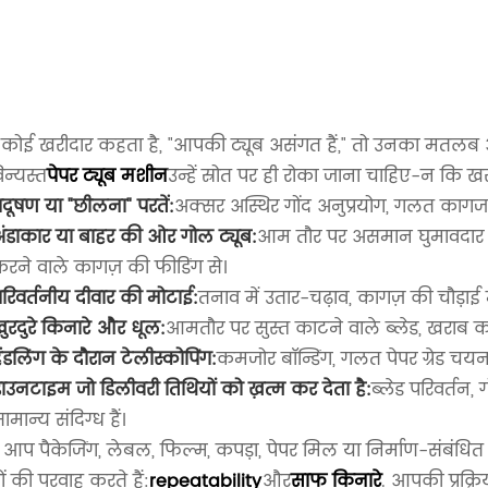
कोई खरीदार कहता है, "आपकी ट्यूब असंगत हैं," तो उनका मतलब आम 
िन्यस्त
पेपर ट्यूब मशीन
उन्हें स्रोत पर ही रोका जाना चाहिए-न कि खरा
्रदूषण या "छीलना" परतें:
अक्सर अस्थिर गोंद अनुप्रयोग, गलत कागज
ंडाकार या बाहर की ओर गोल ट्यूब:
आम तौर पर असमान घुमावदार द
रने वाले कागज़ की फीडिंग से।
रिवर्तनीय दीवार की मोटाई:
तनाव में उतार-चढ़ाव, कागज़ की चौड़ाई 
ुरदुरे किनारे और धूल:
आमतौर पर सुस्त काटने वाले ब्लेड, खराब क
ैंडलिंग के दौरान टेलीस्कोपिंग:
कमजोर बॉन्डिंग, गलत पेपर ग्रेड चयन,
ाउनटाइम जो डिलीवरी तिथियों को ख़त्म कर देता है:
ब्लेड परिवर्तन
ामान्य संदिग्ध हैं।
 आप पैकेजिंग, लेबल, फिल्म, कपड़ा, पेपर मिल या निर्माण-संबंधित उप
ं की परवाह करते हैं:
repeatability
और
साफ किनारे
. आपकी प्रक्र