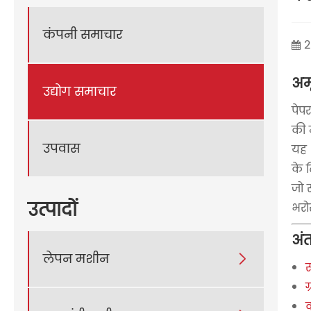
कंपनी समाचार
2
अमू
उद्योग समाचार
पेप
की 
उपवास
यह 
के 
जो 
उत्पादों
भरो
अंतर
लेपन मशीन

र
ग
क