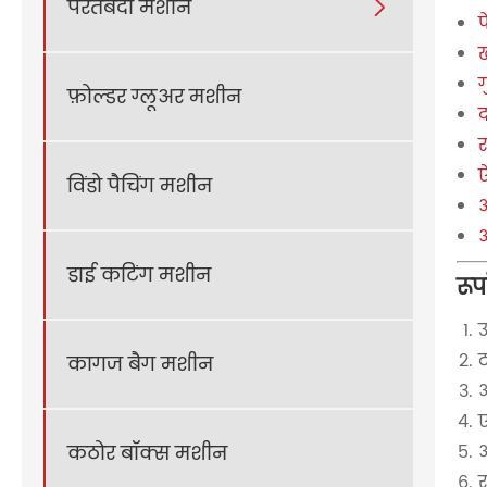
परतबंदी मशीन

प
ग
फ़ोल्डर ग्लूअर मशीन
ऐ
विंडो पैचिंग मशीन
अ
डाई कटिंग मशीन
रूप
उ
ट
कागज बैग मशीन
ए
आ
कठोर बॉक्स मशीन
र