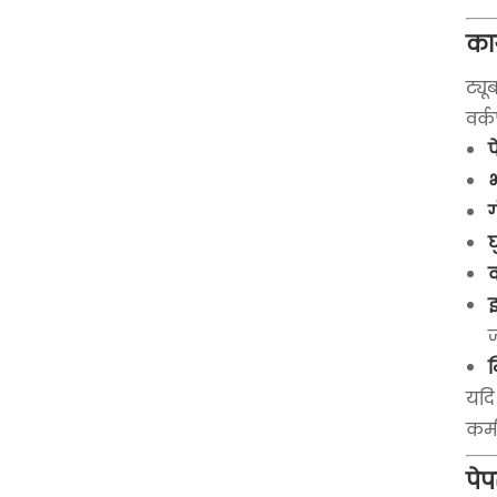
काग
ट्य
वर्
प
भ
ग
घ
इ
ज
न
यदि
कमी,
पेप