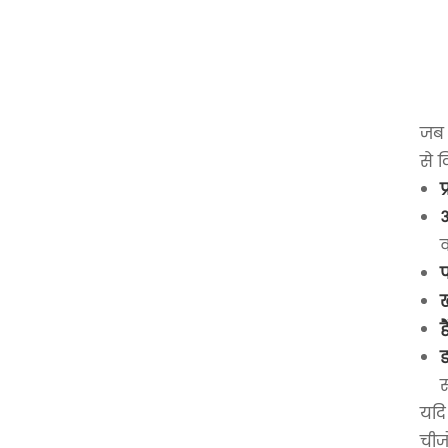
जब 
से व
प
अ
क
प
ख
ह
ड
स
यदि
चीजो