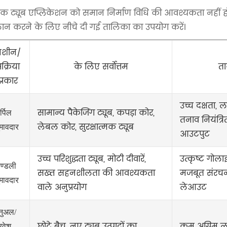
त्येक ट्यूब एप्लिकेशन को समान निर्माण विधि की आवश्यकता नहीं
ान करने के लिए नीचे दी गई तालिका का उपयोग करें।
मशीन/
्रक्रिया
के लिए सर्वोत्तम
त
प्रकार
उच्च दक्षता,
सामान्य पैकेजिंग ट्यूब, कपड़ा कोर,
र्पिल
तनाव नियंत्रि
लेबल कोर, सुरक्षात्मक ट्यूब
ुमावदार
आउटपुट
उच्च परिशुद्धता ट्यूब, मोटी दीवारें,
उत्कृष्ट गोलाई
ुण्डली
सख्त सहनशीलता की आवश्यकता
मजबूत संरचना
ुमावदार
वाले अनुप्रयोग
लेआउट
ैनुअल/
छोटे बैच, नए ट्यूब उत्पादों का
कम अग्रिम 
रवेश-