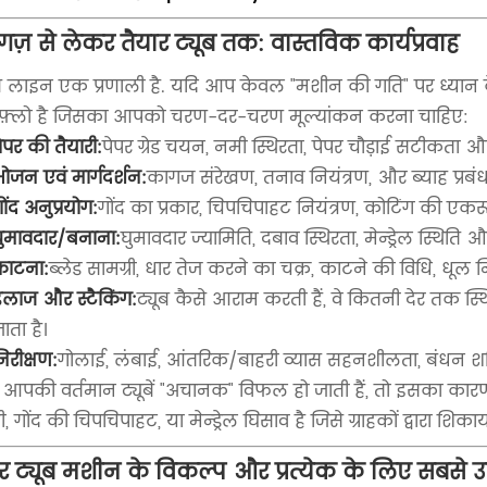
ज़ से लेकर तैयार ट्यूब तक: वास्तविक कार्यप्रवाह
ूब लाइन एक प्रणाली है. यदि आप केवल "मशीन की गति" पर ध्यान केंद्र
कफ़्लो है जिसका आपको चरण-दर-चरण मूल्यांकन करना चाहिए:
ेपर की तैयारी:
पेपर ग्रेड चयन, नमी स्थिरता, पेपर चौड़ाई सटीकता और
ोजन एवं मार्गदर्शन:
कागज संरेखण, तनाव नियंत्रण, और ब्याह प्रबं
ोंद अनुप्रयोग:
गोंद का प्रकार, चिपचिपाहट नियंत्रण, कोटिंग की ए
ुमावदार/बनाना:
घुमावदार ज्यामिति, दबाव स्थिरता, मेन्ड्रेल स्थिति 
काटना:
ब्लेड सामग्री, धार तेज करने का चक्र, काटने की विधि, धू
लाज और स्टैकिंग:
ट्यूब कैसे आराम करती हैं, वे कितनी देर तक स्थ
ाता है।
िरीक्षण:
गोलाई, लंबाई, आंतरिक/बाहरी व्यास सहनशीलता, बंधन शक्त
 आपकी वर्तमान ट्यूबें "अचानक" विफल हो जाती हैं, तो इसका कार
 गोंद की चिपचिपाहट, या मेन्ड्रेल घिसाव है जिसे ग्राहकों द्वारा श
र ट्यूब मशीन के विकल्प और प्रत्येक के लिए सबसे उप