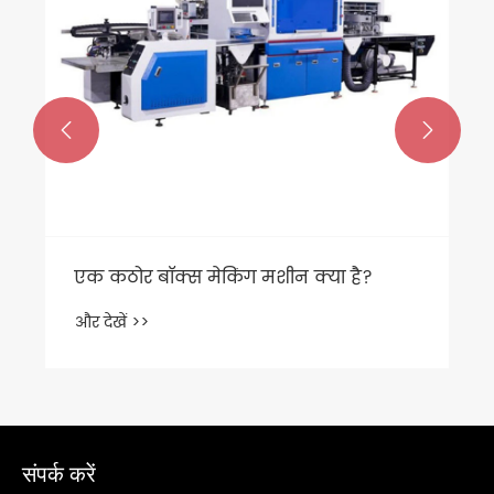


संपर्क करें