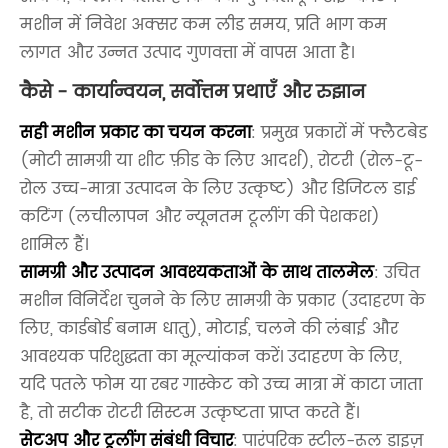
मशीन में निवेश अक्सर कम लीड समय, प्रति भाग कम
लागत और उन्नत उत्पाद गुणवत्ता में वापस आता है।
कैसे - कार्यान्वयन, सर्वोत्तम प्रथाएँ और रुझान
सही मशीन प्रकार का चयन करना
: प्रमुख प्रकारों में फ्लैटबेड
(मोटी सामग्री या शीट फ़ीड के लिए आदर्श), रोटरी (रोल-टू-
रोल उच्च-मात्रा उत्पादन के लिए उत्कृष्ट) और डिजिटल डाई
कटिंग (लचीलापन और न्यूनतम टूलींग की पेशकश)
शामिल हैं।
सामग्री और उत्पादन आवश्यकताओं के साथ तालमेल
: उचित
मशीन विनिर्देश चुनने के लिए सामग्री के प्रकार (उदाहरण के
लिए, कार्डबोर्ड बनाम धातु), मोटाई, चलने की लंबाई और
आवश्यक परिशुद्धता का मूल्यांकन करें। उदाहरण के लिए,
यदि पतले फोम या रबर गास्केट को उच्च मात्रा में काटा जाता
है, तो सटीक रोटरी सिस्टम उत्कृष्टता प्राप्त करते हैं।
सेटअप और टूलींग संबंधी विचार
: पारंपरिक स्टील-रूल डाइज़