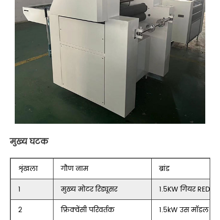
मुख्य घटक
शृंखला
गौण नाम
ब्रांड
1
मुख्य मोटर रिड्यूसर
1.5KW गियर RED
2
फ्रिक्वेंसी परिवर्तक
1.5kW उस मॉडल /न