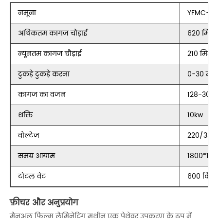
नमूना
YFMC-72
अधिकतम कागज चौड़ाई
620 मिमी
न्यूनतम कागज चौड़ाई
210 मिमी
टुकड़े टुकड़े करना
0-30 मी
कागज का वजन
128-300
शक्ति
10kw
वोल्टेज
220/380
समग्र आयाम
1800*130
टोटल वेट
600 किलोग
फ़ीचर और अनुप्रयोग
मैनुअल फिल्म लैमिनेटिंग मशीन एक पेशेवर उपकरण के रूप में