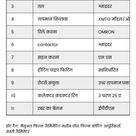
3
तल
श्नाइडर
4
तापमान नियंत्रक
XMTG मॉडल/ओमर
5
रिले करना
OMRON
6
contactor
श्नाइडर
7
सहन करना
एन एस
8
हीटिंग पाइप फिटिंग
स्वनिर्धारित
9
रोटरी संयुक्त
उच्च तापमान प्रकार/
10
कलेक्टर कंडक्टर रिंग
3 चरण 25 ए
11
रबर का बेलन
ईपीडीएम
हॉट टैग: मैनुअल फिल्म लैमिनेटिंग मशीन चीन, फिल्म कोटिंग आपूर्तिकर्ता,
सस्ती लैमिनेटर