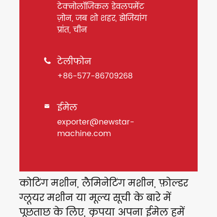
टेक्नोलॉजिकल डेवलपमेंट
ज़ोन, जब शो शहर, झेजियांग
प्रांत, चीन
टेलीफोन

+86-577-86709268
ईमेल

exporter@newstar-
machine.com
कोटिंग मशीन, लैमिनेटिंग मशीन, फ़ोल्डर
ग्लूयर मशीन या मूल्य सूची के बारे में
पूछताछ के लिए, कृपया अपना ईमेल हमें