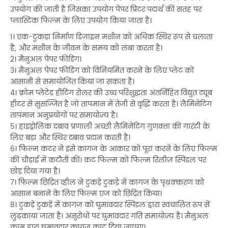
उपयोग की जाती है जिसका उपयोग पेपर प्रिंटर पदार्थ की सतह पर
प्लास्टिक फिल्म के लिए उपयोग किया जाता है।
1। एक-टुकड़ा निर्माण डिजाइन मशीन को अधिक स्थिर रूप से चलाता
है, और मशीन के जीवन के समय को लंबा करता है।
2। मैनुअल पेपर फीडिंग।
3। मैनुअल पेपर फीडिंग को विनियमित करने के लिए प्लेट को
आसानी से समायोजित किया जा सकता है।
4। क्रोम प्लेटेड हीटिंग रोलर की उच्च परिशुद्धता अंतर्निहित विद्युत ट्यूब
हीटर से सुसज्जित है जो तापमान में तेजी से वृद्धि करता है। लैमिनेटिंग
तापमान अनुप्रयोगों पर समायोज्य है।
5। हाइड्रोलिक दबाव प्रणाली अच्छी लैमिनेटिंग गुणवत्ता की गारंटी के
लिए बड़ा और स्थिर दबाव प्रदान करती है।
6। फिल्म कटर ने इसे कागज के आकार को पूरा करने के लिए फिल्म
की चौड़ाई में कटौती की। कट फिल्म को फिल्म रिलीज़ स्पिंडल पर
छोड़ दिया गया है।
7। फिल्म छिद्रित व्हील ने टुकड़े टुकड़े में कागज के पृथक्करण को
आसान बनाने के लिए फिल्म एज को छिद्रित किया।
8। टुकड़े टुकड़े में कागज को घुमावदार स्पिंडल द्वारा स्वचालित रूप से
लुढ़काया जाता है। अनुरोधों पर घुमावदार गति समायोज्य है। मैनुअल
काम द्वारा घुमावदार कागज काट दिया जाएगा।