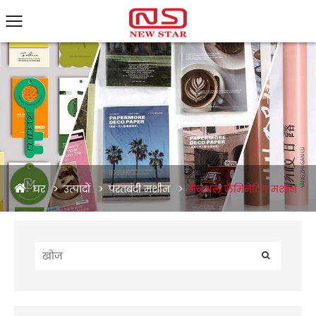
घर
उत्पादों
परतबंदी मशीन
मैनुअल लैमिनेटिंग मशीन