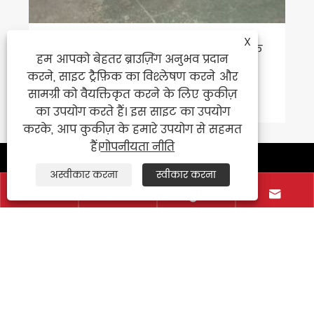
X
न्यू स्टार कोल्ड और हॉट लैमिनेटिंग मशीन के
हम आपको बेहतर ब्राउज़िंग अनुभव प्रदान
बारे में आप कितना जानते हैं?
करने, साइट ट्रैफ़िक का विश्लेषण करने और
और देखें >>
सामग्री को वैयक्तिकृत करने के लिए कुकीज़
का उपयोग करते हैं। इस साइट का उपयोग
करके, आप कुकीज़ के हमारे उपयोग से सहमत
हैं।
गोपनीयता नीति
संपर्क करें
अस्वीकार करना
स्वीकार करना




+86-577-86709268
+86-15968760337
+86-577-86709269
exporter@newstar-machine.com