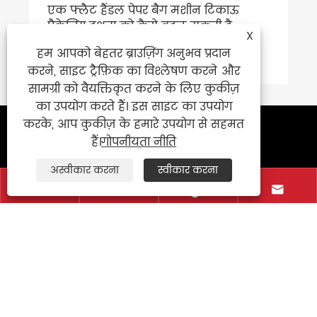
एक फ्लैट हैंडल पेपर बैग मशीन टिकाऊ
पैकेजिंग दक्षता को कैसे बदल सकती है
X
हम आपको बेहतर ब्राउज़िंग अनुभव प्रदान
और देखें >>
करने, साइट ट्रैफ़िक का विश्लेषण करने और
सामग्री को वैयक्तिकृत करने के लिए कुकीज़
का उपयोग करते हैं। इस साइट का उपयोग
करके, आप कुकीज़ के हमारे उपयोग से सहमत
संपर्क करें
हैं।
गोपनीयता नीति
+86-577-86709268
अस्वीकार करना
स्वीकार करना




+86-15968760337
+86-577-86709269
exporter@newstar-machine.com
नंबर 460, जिनाई 1 रोड, इकोनॉमिक एंड
टेक्नोलॉजिकल डेवलपमेंट ज़ोन, जब शो शहर,