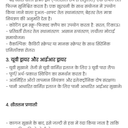
- बड़े व्यास वाला इंप्रिंट ड्रम (गतिशील रूप से संतुलित) एक सपाट तेल
फिल्म सुनिश्चित करता है। एक खुरचनी के साथ संयोजन में उपयोग
किया जाने वाला डुअल-शाफ्ट तेल स्थानांतरण, बेहतर तेल मात्रा
नियंत्रण की अनुमति देता है।
- कोटिंग ड्रम स्क्रू-फिक्स्ड क्लैंप का उपयोग करता है: सरल, टिकाऊ।
- प्रतिवर्ती रोलर तेल स्थानांतरण: आसान रूपांतरण, लचीला मोटाई
समायोजन।
- वैकल्पिक: कैविटी स्क्रेपर या मानक स्क्रेपर के साथ सिरेमिक
एनिलॉक्स रोलर।
3. यूवी ड्रायर और आईआर ड्रायर
- यूवी सुखाने: तेजी से यूवी वार्निश इलाज के लिए 3 यूवी पारा लैंप।
- पूर्ण/अर्ध-प्रकाश स्विचिंग का समर्थन करता है।
- अंतर्निहित ऑटो तापमान नियंत्रण और इलेक्ट्रॉनिक दोष संरक्षण।
- पानी आधारित वार्निश इलाज के लिए पानी आधारित आईआर सुखाने।
4. शीतलन प्रणाली
- कागज सूखने के बाद, इसे जल्दी से हवा में ठंडा किया जाता है ताकि