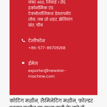
नंबर 460, जिनाई 1 रोड,
इकोनॉमिक एंड
टेक्नोलॉजिकल डेवलपमेंट
ज़ोन, जब शो शहर, झेजियांग
प्रांत, चीन
टेलीफोन

+86-577-86709268
ईमेल

exporter@newstar-
machine.com
कोटिंग मशीन, लैमिनेटिंग मशीन, फ़ोल्डर