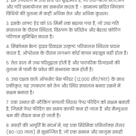
2. इस उपकरण में उच्च स्तर की बुद्धिमत्ता है, जो एक-बटन स्टार्टअप
और गति समायोजन का समर्थन करता है - सामान्य खंडित नियंत्रण
विधियों की तुलना में कहीं अधिक तेज़ और अधिक कुशल।
3. इसके शाफ्ट हेड को 55 मिमी तक बढ़ाया गया है, जो उच्च गति
संचालन के दौरान स्थिरता, विरूपण के प्रतिरोध और बेहतर कोटिंग
परिणाम सुनिश्चित करता है।
4. सिंक्रोनस बेल्ट ड्राइव डिवाइस उत्कृष्ट परिचालन स्थिरता प्रदान
करता है, ऑपरेशन के दौरान लगभग कोई कंपन महसूस नहीं होता है।
5. तेल ढाल में उच्च परिशुद्धता होती है और पारंपरिक डिजाइनों की
तुलना में पानी के प्रवेश की संभावना कम होती है।
6. उच्च दक्षता वाले ऑफसेट प्रेस फीडर (12,000 शीट/घंटा) के साथ
एकीकृत, यह उपकरण को तेज और स्थिर संचालन बनाए रखने में
सक्षम बनाता है।
7. एक उन्नत प्री-स्टैकिंग प्रणाली निरंतर पेपर फीडिंग को सक्षम बनाती
है, जिससे पेपर फीडिंग का समय काफी कम हो जाता है और मैन्युअल
श्रम की तीव्रता कम हो जाती है।
8. स्याही की आपूर्ति के संदर्भ में, यह एक सिरेमिक एनिलॉक्स रोलर
(80-120 जाल) से सुसज्जित है, जो एक समान और नाजुक स्याही