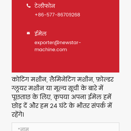
टेलीफोन

+86-577-86709268
ईमेल

exporter@newstar-
machine.com
कोटिंग मशीन, लैमिनेटिंग मशीन, फ़ोल्डर
ग्लूयर मशीन या मूल्य सूची के बारे में
पूछताछ के लिए, कृपया अपना ईमेल हमें
छोड़ दें और हम 24 घंटे के भीतर संपर्क में
रहेंगे।