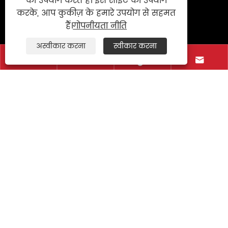
का उपयोग करते हैं। इस साइट का उपयोग
करके, आप कुकीज़ के हमारे उपयोग से सहमत
संपर्क करें
हैं।
गोपनीयता नीति
+86-577-86709268
अस्वीकार करना
स्वीकार करना




+86-15968760337
+86-577-86709269
exporter@newstar-machine.com
नंबर 460, जिनाई 1 रोड, इकोनॉमिक एंड
टेक्नोलॉजिकल डेवलपमेंट ज़ोन, जब शो शहर,
झेजियांग प्रांत, चीन
कॉपीराइट © 2025 Wenzhou Feihua प्रिंटिंग मशीनरी कं,
लिमिटेड सभी अधिकार सुरक्षित।
Links
|
Sitemap
|
RSS
|
XML
|
गोपनीयता नीति
|