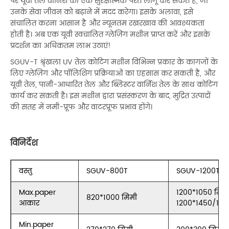
पर यूवी तेल वार्निश की एक सुरक्षात्मक परत लागू कर सकते हैं, जो
उनके सेवा जीवन को बढ़ाने में मदद करेगा। इसके अलावा, इसे
संचालित करना आसान है और न्यूनतम रखरखाव की आवश्यकता
होती है। अब एक यूवी स्वचालित ग्लेज़िंग मशीन प्राप्त करें और इसके
प्रदर्शन का अधिकतम लाभ उठाएं!
SGUV-T श्रृंखला UV तेल कोटिंग मशीन विभिन्न प्रकार के कागजों के
लिए ग्लेज़िंग और पॉलिशिंग प्रक्रियाओं का एहसास कर सकती है, और
यूवी तेल, पानी-आधारित तेल और ब्लिस्टर वार्निश तेल के साथ कोटिंग
कार्य कर सकती है। इस मशीन द्वारा प्रसंस्करण के बाद, मुद्रित उत्पादों
की सतह में नमी-प्रूफ और वाटरप्रूफ प्रभाव होंगे।
विनिर्देश
वस्तु
SGUV-800T
SGUV-1200T/-
Max.paper
1200*1050 मिम
820*1000 मिमी
आकार
1200*1450/165
Min.paper