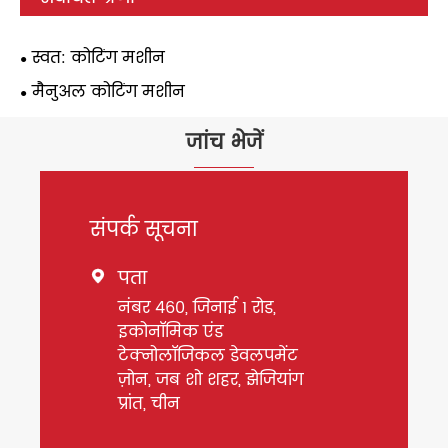
स्वत: कोटिंग मशीन
मैनुअल कोटिंग मशीन
जांच भेजें
संपर्क सूचना
पता

नंबर 460, जिनाई 1 रोड,
इकोनॉमिक एंड
टेक्नोलॉजिकल डेवलपमेंट
ज़ोन, जब शो शहर, झेजियांग
प्रांत, चीन