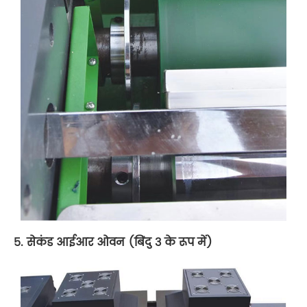
5. सेकंड आईआर ओवन (बिंदु 3 के रूप में)