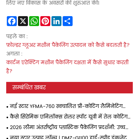
लिए नए विकास के अवसरों की शुरुआत की।
Facebook
X
WhatsApp
Pinterest
LinkedIn
Share
पहले का :
फ़ोल्डर ग्लूअर मशीन पैकेजिंग उत्पादन को कैसे बदलती है?
अगला :
कार्टन एरेक्टिंग मशीन पैकेजिंग दक्षता में कैसे सुधार करती
है?
सम्बंधित खबर
नई स्टार YFMA-760 स्वचालित प्री-कोटिंग लैमिनेटिंग
मशीन जल्द ही सऊदी अरब में एक ग्राहक को भेज दी जाएगी।
कैसे सिरेमिक एनिलॉक्स रोलर स्पॉट यूवी में तेल कोटिंग
को भी सक्षम करता है
2026 लीमा अंतर्राष्ट्रीय प्लास्टिक पैकेजिंग प्रदर्शनी: उच्च
प्रदर्शन स्वचालित लेमिनेशन मशीन का प्रदर्शन करने के
नया स्टार उत्पाद लॉन्च | DMZ-G1100 हाई-स्पीड इंकजेट