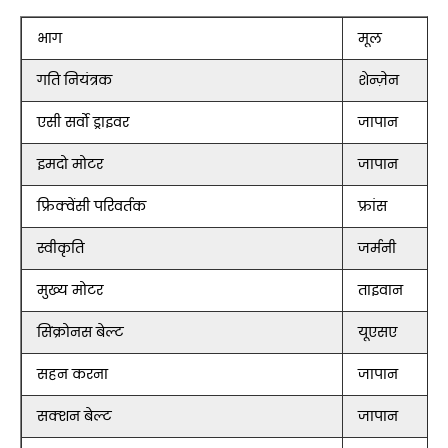
भाग
मूल
गति नियंत्रक
शेन्ज़ेन
एसी सर्वो ड्राइवर
जापान
इमदो मोटर
जापान
फ्रिक्वेंसी परिवर्तक
फ्रांस
स्वीकृति
जर्मनी
मुख्य मोटर
ताइवान
सिंक्रोनस बेल्ट
यूएसए
सहन करना
जापान
सक्शन बेल्ट
जापान