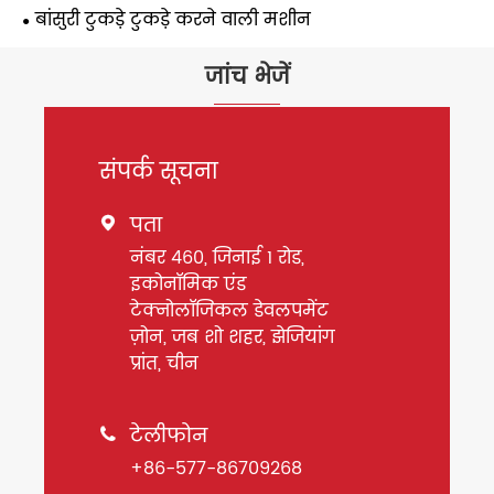
बांसुरी टुकड़े टुकड़े करने वाली मशीन
जांच भेजें
संपर्क सूचना
पता

नंबर 460, जिनाई 1 रोड,
इकोनॉमिक एंड
टेक्नोलॉजिकल डेवलपमेंट
ज़ोन, जब शो शहर, झेजियांग
प्रांत, चीन
टेलीफोन

+86-577-86709268