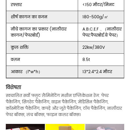
रफ़्तार
<150 मीटर/मिनट
शीर्ष कागज का वजन
180-500g/㎡
नीचे कागज का प्रकार (नालीदार
A.B.C.E.F .. （नालीदार
कागज/पेपरबोर्ड)
पेपर.पैपरबोर्ड.ग्रे पेपर）
कुल शक्ति
22kw/380V
वज़न
8.5t
आकार （l*w*h）
13*2.4*2.4 मीटर
विशेषता
स्वचालित सर्वो फ्लूट लैमिनेटिंग मशीन एप्लिकेशन रेंज: पेपर
पैकेजिंग, सिगरेट पैकेजिंग, वाइन पैकेजिंग, मेडिसिन पैकेजिंग,
कॉस्मेटिक पैकेजिंग, कपड़े और जूते पैकेजिंग, टॉय पैकेजिंग, नालीदार
पेपर बॉक्स, लंच बॉक्स, फाइन कलर बॉक्स।