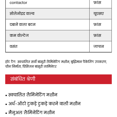
contactor
फ्रांस
सोलेनोइड वाल्व
यूएसए
दबाने वाला बटन
फ्रांस
कम वोल्टेज
फ्रांस
वसंत
जापान
हॉट टैग: स्वचालित सर्वो बांसुरी लैमिनेटिंग मशीन, बुद्धिमान पैकेजिंग उपकरण,
चीन निर्माता, प्रिसिजन बांसुरी लामिनेटर
संबंधित श्रेणी
स्वचालित लैमिनेटिंग मशीन
अर्ध-ऑटो टुकड़े टुकड़े करने वाली मशीन
मैनुअल लैमिनेटिंग मशीन