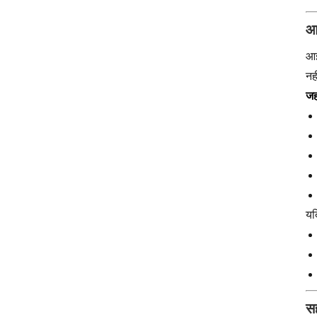
आ
आइ
नह
जह
यद
सह