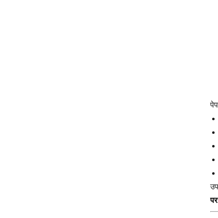
पे
उप
पर