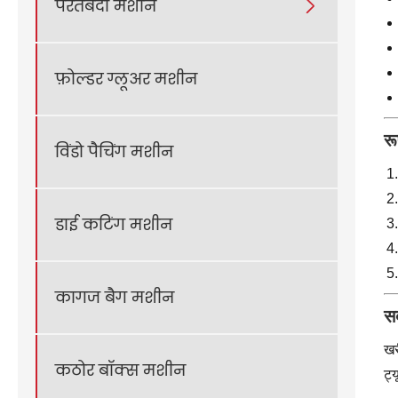
परतबंदी मशीन

फ़ोल्डर ग्लूअर मशीन
रू
विंडो पैचिंग मशीन
डाई कटिंग मशीन
कागज बैग मशीन
सब
खर
कठोर बॉक्स मशीन
ट्य