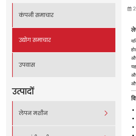
2
कंपनी समाचार
ले
उद्योग समाचार
यद
हो
और
उपवास
यह
और
और
उत्पादों
व
लेपन मशीन
