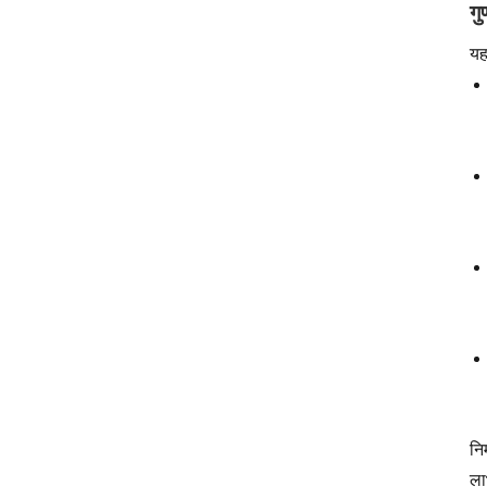
गु
यह
नि
ला