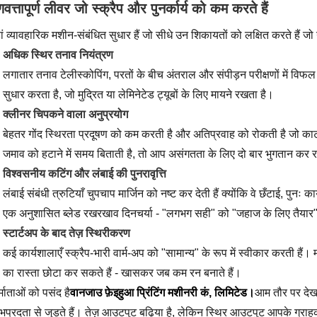
णवत्तापूर्ण लीवर जो स्क्रैप और पुनर्कार्य को कम करते हैं
ां व्यावहारिक मशीन-संबंधित सुधार हैं जो सीधे उन शिकायतों को लक्षित करते हैं जो ग्
अधिक स्थिर तनाव नियंत्रण
लगातार तनाव टेलीस्कोपिंग, परतों के बीच अंतराल और संपीड़न परीक्षणों में वि
सुधार करता है, जो मुद्रित या लेमिनेटेड ट्यूबों के लिए मायने रखता है।
क्लीनर चिपकने वाला अनुप्रयोग
बेहतर गोंद स्थिरता प्रदूषण को कम करती है और अतिप्रवाह को रोकती है जो काटन
जमाव को हटाने में समय बिताती है, तो आप असंगतता के लिए दो बार भुगतान कर र
विश्वसनीय कटिंग और लंबाई की पुनरावृत्ति
लंबाई संबंधी त्रुटियाँ चुपचाप मार्जिन को नष्ट कर देती हैं क्योंकि वे छँटाई, पु
एक अनुशासित ब्लेड रखरखाव दिनचर्या - "लगभग सही" को "जहाज के लिए तैयार" म
स्टार्टअप के बाद तेज़ स्थिरीकरण
कई कार्यशालाएँ स्क्रैप-भारी वार्म-अप को "सामान्य" के रूप में स्वीकार करती हैं
का रास्ता छोटा कर सकते हैं - खासकर जब कम रन बनाते हैं।
र्माताओं को पसंद है
वानजाउ फ़ेइहुआ प्रिंटिंग मशीनरी कं, लिमिटेड।
आम तौर पर देखा 
भप्रदता से जुड़ते हैं। तेज़ आउटपुट बढ़िया है, लेकिन स्थिर आउटपुट आपके ग्राहक 