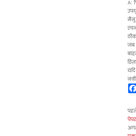
A: 
उपय
मैन
रचन
ठीक 
जब 
बाह
डिज
यदि
नवी
पहल
पेपर
अगल