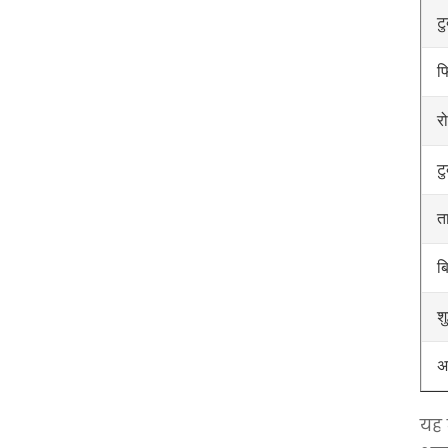
टु
फ
र
ट
त
ब
श
अ
यह 