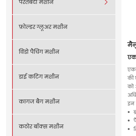
परतबंदी मशीन

फ़ोल्डर ग्लूअर मशीन
मै
विंडो पैचिंग मशीन
एक 
एक 
डाई कटिंग मशीन
की 
को 
अधि
कागज बैग मशीन
इन 
ब
प
कठोर बॉक्स मशीन
श