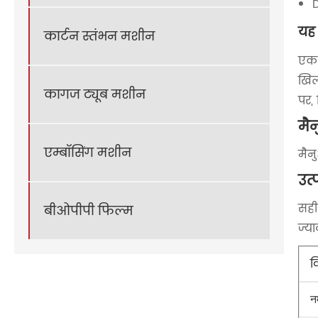
D
यह 
कार्टन स्तंभन मशीन
एक 
खिल
कागज ट्यूब मशीन
पर,
मै
एम्बॉसिंग मशीन
मैन
उत
सही
बीओपीपी फिल्म
ज्य
व
न