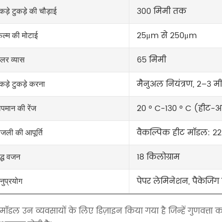
300 मिमी तक
कड़े टुकड़े की चौड़ाई
25μm से 250μm
िल्म की मोटाई
65 मिमी
ोलर व्यास
मैनुअल नियंत्रण, 2–3 
ुकड़े टुकड़े करना
20 ° C-130 ° C (हीट-अस
ापमान की रेंज
वैकल्पिक हीट मॉडल: 2
िजली की आपूर्ति
18 किलोग्राम
ुद्ध वजन
पेपर लेमिनेशन, पैकेजिंग फ
नुप्रयोग
मॉडल उन व्यवसायों के लिए डिज़ाइन किया गया है जिन्हें गुणवत्ता