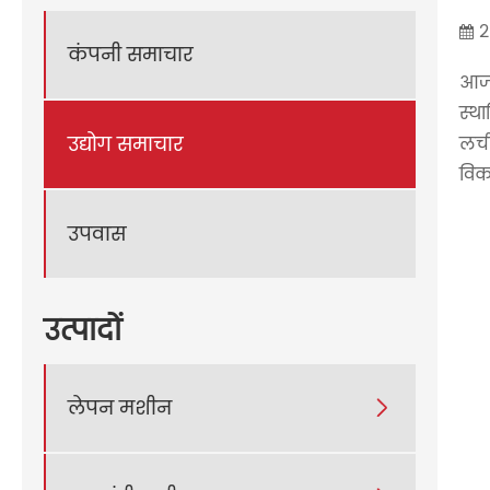
2
कंपनी समाचार
आज क
स्था
उद्योग समाचार
लची
विक
उपवास
उत्पादों
लेपन मशीन
