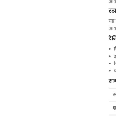
आवश
रख
यह 
आवश
दैन
च
झ
च
क
साम
स
झु