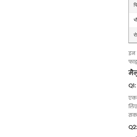
फ
भ
र
इन 
फाड़
मैन
Q1:
एक:
लिए
सकत
Q2: