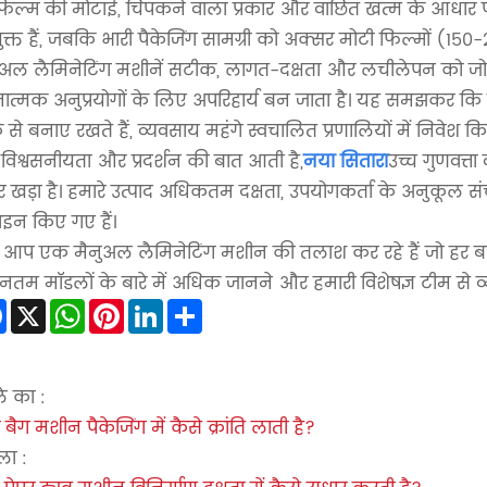
फिल्म की मोटाई, चिपकने वाला प्रकार और वांछित खत्म के आधार पर
ुक्त हैं, जबकि भारी पैकेजिंग सामग्री को अक्सर मोटी फिल्मों (1
ुअल लैमिनेटिंग मशीनें सटीक, लागत-दक्षता और लचीलेपन को जोड़ती ह
ात्मक अनुप्रयोगों के लिए अपरिहार्य बन जाता है। यह समझकर कि वे क
से बनाए रखते हैं, व्यवसाय महंगे स्वचालित प्रणालियों में निवेश किए
विश्वसनीयता और प्रदर्शन की बात आती है,
नया सितारा
उच्च गुणवत्ता
र खड़ा है। हमारे उत्पाद अधिकतम दक्षता, उपयोगकर्ता के अनुकूल
़ाइन किए गए हैं।
 आप एक मैनुअल लैमिनेटिंग मशीन की तलाश कर रहे हैं जो हर बार 
नतम मॉडलों के बारे में अधिक जानने और हमारी विशेषज्ञ टीम से व्
Facebook
X
WhatsApp
Pinterest
LinkedIn
Share
े का :
 बैग मशीन पैकेजिंग में कैसे क्रांति लाती है?
ा :