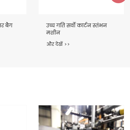
्तंभन
स्वचालित उच्च गति फ़ोल्डर
ग्लूअर मशीन
और देखें >>