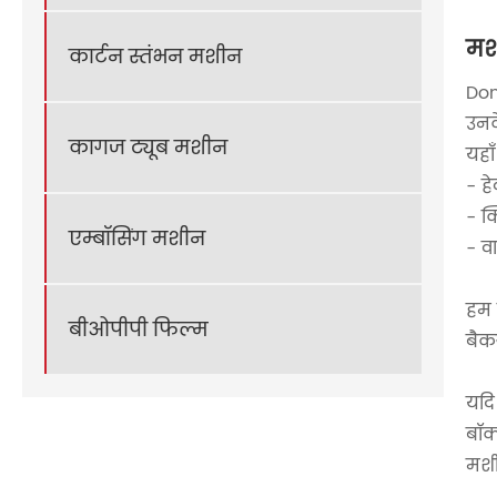
मशी
कार्टन स्तंभन मशीन
Don
उनक
कागज ट्यूब मशीन
यहा
- ह
- क
एम्बॉसिंग मशीन
- व
हम स
बीओपीपी फिल्म
बैकग
यदि 
बॉक्
मशी