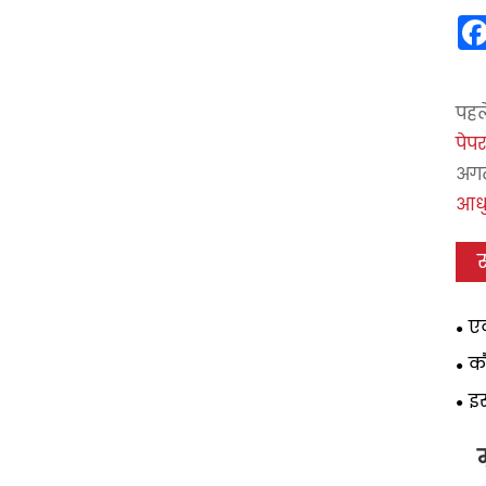
पहल
पेप
अगल
आधु
एक
लाभप
कौ
पैक
इस
करत
म