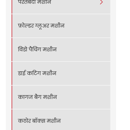
परतबंदी मशीन

फ़ोल्डर ग्लूअर मशीन
विंडो पैचिंग मशीन
डाई कटिंग मशीन
कागज बैग मशीन
कठोर बॉक्स मशीन