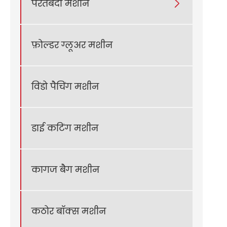
परतबंदी मशीन

फ़ोल्डर ग्लूअर मशीन
विंडो पैचिंग मशीन
डाई कटिंग मशीन
कागज बैग मशीन
कठोर बॉक्स मशीन