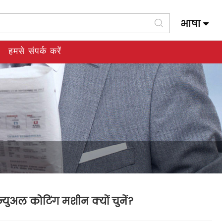
भाषा
Slovenský Jazyk
हमसे संपर्क करें
न्युअल कोटिंग मशीन क्यों चुनें?