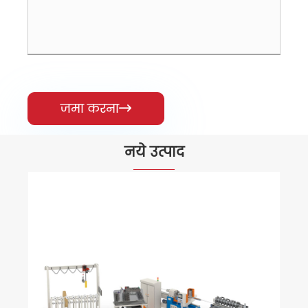
जमा करना

नये उत्पाद
स्वत: यूवी कोटिंग मशीन
और देखें >>