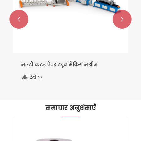


समाचार अनुशंसाएँ
नई स्टार YFMB-950B स्प्लिट सेमी-ऑटो