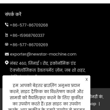
संपर्क करें
+86-577-86709268
+86-15968760337
+86-577-86709269
exporter@newstar-machine.com
नंबर 460, जिनाई 1 रोड, इकोनॉमिक एंड
टेक्नोलॉजिकल डेवलपमेंट ज़ोन, जब शो शहर,
झेजियांग प्रांत, चीन
X
हम आपको बेहतर ब्राउज़िंग अनुभव प्रदान
करने, साइट ट्रैफ़िक का विश्लेषण करने और
कॉपीराइट © 2025 Wenzhou Feihua प्रिंटिंग मशीनरी कं,
सामग्री को वैयक्तिकृत करने के लिए कुकीज़
लिमिटेड सभी अधिकार सुरक्षित।
Links
|
Sitemap
|
का उपयोग करते हैं। इस साइट का उपयोग