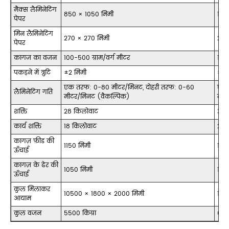
मैक्स लैमिनेटिंग
850 × 1050 मिमी
105
पेपर
मिन लैमिनेटिंग
270 × 270 मिमी
290
पेपर
कागज का वजन
100-500 ग्राम/वर्ग मीटर
100-
पकड़ने में त्रुटि
±2 मिमी
±2 
एक तरफ: 0-80 मीटर/मिनट, दोहरी तरफ: 0-60
एक 
लैमिनेटिंग गति
मीटर/मिनट (वैकल्पिक)
मीट
शक्ति
28 किलोवाट
30 
कार्य शक्ति
18 किलोवाट
20 
कागज़ फ़ीड की
1150 मिमी
115
ऊँचाई
कागज़ के ढेर की
1050 मिमी
105
ऊँचाई
कुल मिलाकर
10500 × 1800 × 2000 मिमी
105
आयाम
कुल वजन
5500 किग्रा
6500