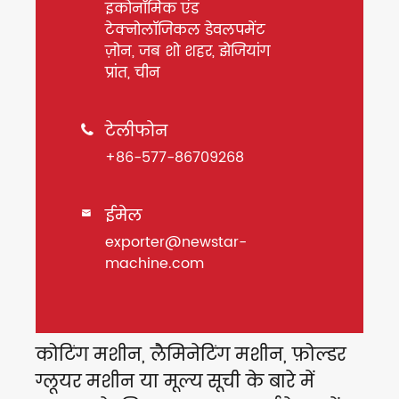
इकोनॉमिक एंड
टेक्नोलॉजिकल डेवलपमेंट
ज़ोन, जब शो शहर, झेजियांग
प्रांत, चीन
टेलीफोन

+86-577-86709268
ईमेल

exporter@newstar-
machine.com
कोटिंग मशीन, लैमिनेटिंग मशीन, फ़ोल्डर
ग्लूयर मशीन या मूल्य सूची के बारे में