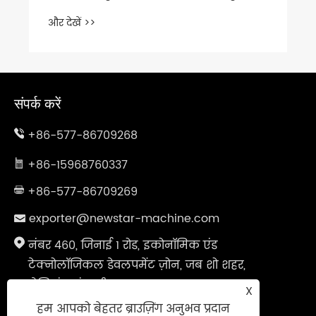
और देखें >>
संपर्क करें
+86-577-86709268
+86-15968760337
+86-577-86709269
exporter@newstar-machine.com
नंबर 460, जिनाई 1 रोड, इकोनॉमिक एंड
टेक्नोलॉजिकल डेवलपमेंट ज़ोन, जब शो शहर,
झेजियांग प्रांत, चीन
X
हम आपको बेहतर ब्राउज़िंग अनुभव प्रदान